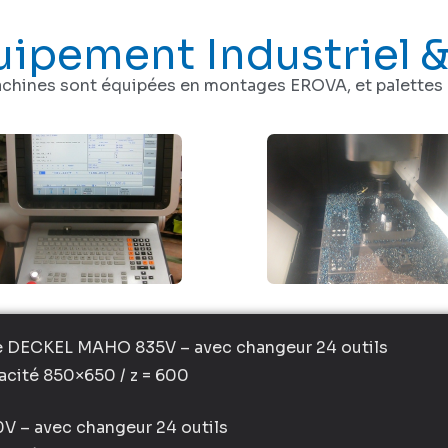
uipement Industriel &
achines sont équipées en montages EROVA, et palett
DECKEL MAHO 835V – avec changeur 24 outils
acité 850×650 / z = 600
 – avec changeur 24 outils